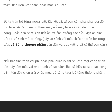
thấm, tính liên kết nhanh hoặc mác siêu cao…
Để tự trộn bê tông, ngoài việc tập kết vật tư bạn còn phải phải gọi đội
thợ trộn bê tông, mang theo máy nổ, máy trộn và các dụng cụ thi
công… dẫn đến phát sinh tiến ồn, và ảnh hưởng các điều kiện an ninh
trật tự, vệ sinh môi trường. (hãy so sánh với một chiếc xe trộn bê tông
tươi,
bê tông thương phẩm
tiến đến và trút xuống tất cả thứ bạn cần )
Nếu bạn tính toán chi phí hoặc phải quản lý chi phí cho một công trình
lớn, hãy làm một vài phép tính và so sánh. Bạn sẽ hiểu tại sao các công
trình lớn đều chọn giải pháp mua bê tông tươi, bê tông thương phẩm.