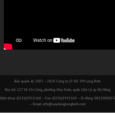
Bản quyền © 2007 – 2020
Công ty CP XD TM Long Bình
Địa chỉ: 127 Võ Chí Công, phường Hòa Xuân, quận Cẩm Lệ, tp Đà Nẵng
Điện thoại: (0236)3913160 – Fax: (0236)3913160 – Di động: 0852000025
– Email: info@xaydunglongbinh.com