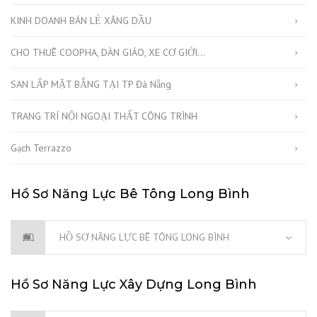
KINH DOANH BÁN LẺ XĂNG DẦU
CHO THUÊ COOPHA, DÀN GIÁO, XE CƠ GIỚI…
SAN LẤP MẶT BẰNG TẠI TP Đà Nẵng
TRANG TRÍ NỘI NGOẠI THẤT CÔNG TRÌNH
Gạch Terrazzo
Hồ Sơ Năng Lực Bê Tông Long Bình
HỒ SƠ NĂNG LỰC BÊ TÔNG LONG BÌNH
Hồ Sơ Năng Lực Xây Dựng Long Bình