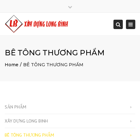
Close
Mon - Sat: 7:00 - 17:00
+ 84 934 0000 25
top
Togg
Search
bar
info@xaydunglongbinh.com
navi
BÊ TÔNG THƯƠNG PHẨM
Home
BÊ TÔNG THƯƠNG PHẨM
SẢN PHẨM
XÂY DỰNG LONG BINH
BÊ TÔNG THƯƠNG PHẨM