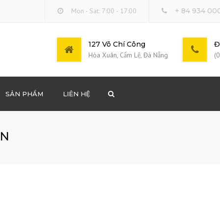
Mon - Sat: 7:00 - 17:00
+ 84 934 00
127 Võ Chí Công
Đ
Hòa Xuân, Cẩm Lệ, Đà Nẵng
(
SẢN PHẨM
LIÊN HỆ
Search
DỰNG LONG BINH
ON
ÔNG THƯƠNG PHẨM
 DOANH BÁN LẺ XĂNG
THUÊ COOPHA, DÀN
 XE CƠ GIỚI…
LẤP MẶT BẰNG TẠI