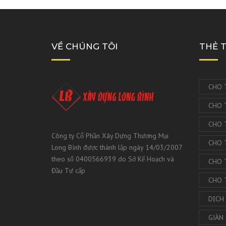
TP Đ
TRAN
THẤT
VỀ CHÚNG TÔI
THẺ 
Gạch 
CHO 
CHO 
CHO 
Công ty Cổ Phần Xây Dựng Thương Mại
CHO 
Long Bình được thành lập ngày 14/03/2007
theo số 0400566939 do Sở Kế Hoạch và
CHO 
Đầu Tư cấp
CHO 
DỊCH
GIÀN