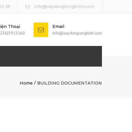
00 25
info@xaydunglongbinh.com
iện Thoại
Email
0236)3913160
info@xaydunglongbinh.com
Home
BUILDING DOCUMENTATION