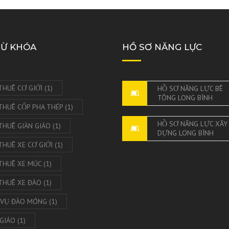
à Nẵng
G TRÍ NỘI NGOẠI
 CÔNG TRÌNH
TỪ KHÓA
HỒ SƠ NĂNG LỰC
Terrazzo
THUÊ CƠ GIỚI
(1)
HỒ SƠ NĂNG LỰC BÊ
TÔNG LONG BÌNH
THUÊ CỐP PHA THÉP
(1)
HỒ SƠ NĂNG LỰC XÂY
THUÊ GIÀN GIÁO
(1)
DỰNG LONG BÌNH
THUÊ XE CƠ GIỚI
(1)
THUÊ XE MÚC
(1)
THUÊ XE ĐÀO
(1)
 VỤ ĐÀO MÓNG
(1)
 GIÁO
(1)