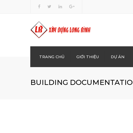
TRANG CHỦ
GIỚI THIỆU
DỰ ÁN
XÂY 
BUILDING DOCUMENTATI
BÊ T
KINH
DẦU
CHO 
GIÁO,
SAN 