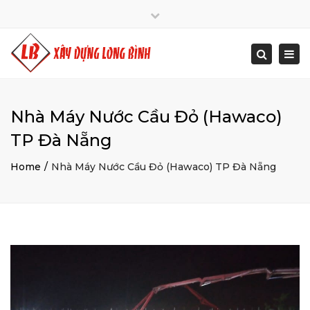
Close
Mon - Sat: 7:00 - 17:00
+ 84 934 0000 25
top
Togg
Search
bar
info@xaydunglongbinh.com
navi
Nhà Máy Nước Cầu Đỏ (Hawaco)
TP Đà Nẵng
Home
Nhà Máy Nước Cầu Đỏ (Hawaco) TP Đà Nẵng