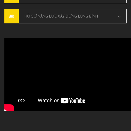
HỒ SƠ NĂNG LỰC XÂY DỰNG LONG BÌNH