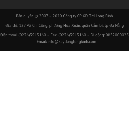
Bản quyền © 2007 – 2020
Công ty CP XD TM Long Bình
Địa chỉ: 127 Võ Chí Công, phường Hòa Xuân, quận Cẩm Lệ, tp Đà Nẵng
Điện thoại: (0236)3913160 – Fax: (0236)3913160 – Di động: 0852000025
– Email: info@xaydunglongbinh.com