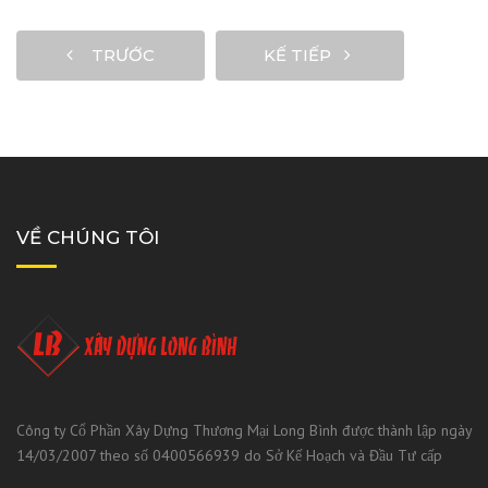
TRƯỚC
KẾ TIẾP
VỀ CHÚNG TÔI
Công ty Cổ Phần Xây Dựng Thương Mại Long Bình được thành lập ngày
14/03/2007 theo số 0400566939 do Sở Kế Hoạch và Đầu Tư cấp