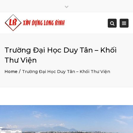
Close
Mon - Sat: 7:00 - 17:00
+ 84 934 0000 25
top
Togg
Search
bar
info@xaydunglongbinh.com
navi
Trường Đại Học Duy Tân – Khối
Thư Viện
Home
Trường Đại Học Duy Tân – Khối Thư Viện