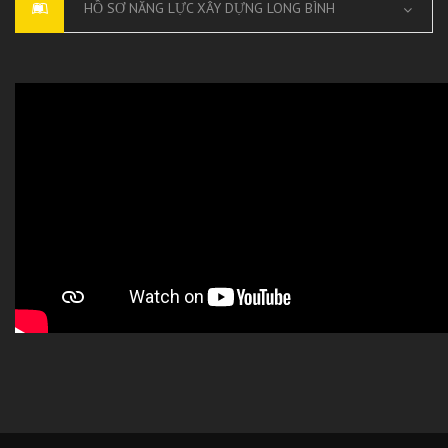
HỒ SƠ NĂNG LỰC XÂY DỰNG LONG BÌNH