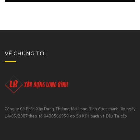
VỀ CHÚNG TÔI
Công ty Cổ Phần Xây Dựng Thương Mại Long Bình được thành lập ngày
14/03/2007 theo số 0400566939 do Sở Kế Hoạch và Đầu Tư cấp