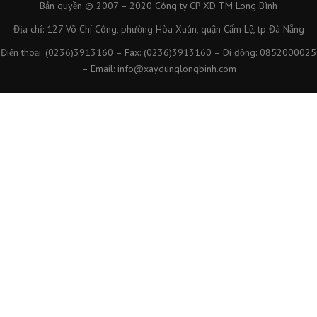
Bản quyền © 2007 – 2020
Công ty CP XD TM Long Bình
Địa chỉ: 127 Võ Chí Công, phường Hòa Xuân, quận Cẩm Lệ, tp Đà Nẵng
Điện thoại: (0236)3913160 – Fax: (0236)3913160 – Di động: 0852000025
– Email: info@xaydunglongbinh.com