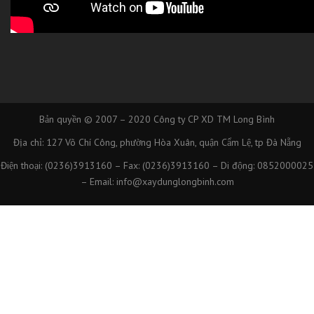
Bản quyền © 2007 – 2020
Công ty CP XD TM Long Bình
Địa chỉ: 127 Võ Chí Công, phường Hòa Xuân, quận Cẩm Lệ, tp Đà Nẵng
Điện thoại: (0236)3913160 – Fax: (0236)3913160 – Di động: 0852000025
– Email: info@xaydunglongbinh.com