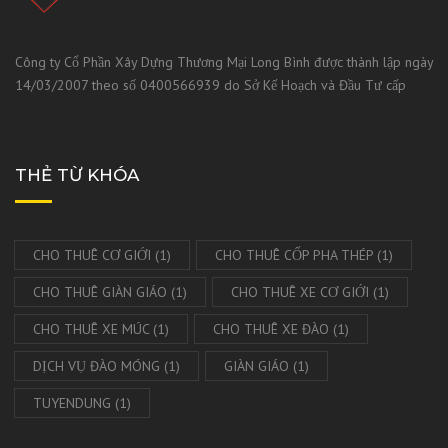
Công ty Cổ Phần Xây Dựng Thương Mại Long Bình được thành lập ngày
14/03/2007 theo số 0400566939 do Sở Kế Hoạch và Đầu Tư cấp
THẺ TỪ KHÓA
CHO THUÊ CƠ GIỚI
(1)
CHO THUÊ CỐP PHA THÉP
(1)
CHO THUÊ GIÀN GIÁO
(1)
CHO THUÊ XE CƠ GIỚI
(1)
CHO THUÊ XE MÚC
(1)
CHO THUÊ XE ĐÀO
(1)
DỊCH VỤ ĐÀO MÓNG
(1)
GIÀN GIÁO
(1)
TUYENDUNG
(1)