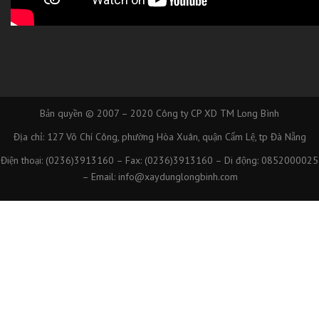
Bản quyền © 2007 – 2020
Công ty CP XD TM Long Bình
Địa chỉ: 127 Võ Chí Công, phường Hòa Xuân, quận Cẩm Lệ, tp Đà Nẵng
Điện thoại: (0236)3913160 – Fax: (0236)3913160 – Di động: 0852000025
– Email: info@xaydunglongbinh.com