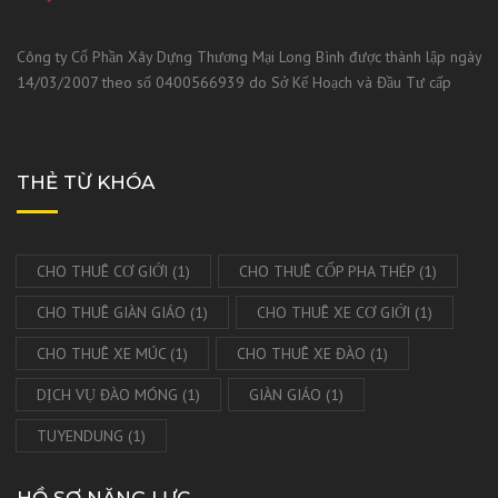
Công ty Cổ Phần Xây Dựng Thương Mại Long Bình được thành lập ngày
14/03/2007 theo số 0400566939 do Sở Kế Hoạch và Đầu Tư cấp
THẺ TỪ KHÓA
CHO THUÊ CƠ GIỚI
(1)
CHO THUÊ CỐP PHA THÉP
(1)
CHO THUÊ GIÀN GIÁO
(1)
CHO THUÊ XE CƠ GIỚI
(1)
CHO THUÊ XE MÚC
(1)
CHO THUÊ XE ĐÀO
(1)
DỊCH VỤ ĐÀO MÓNG
(1)
GIÀN GIÁO
(1)
TUYENDUNG
(1)
HỒ SƠ NĂNG LỰC