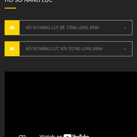
HỒ SƠ NĂNG LỰC BÊ TÔNG LONG BÌNH
HỒ SƠ NĂNG LỰC XÂY DỰNG LONG BÌNH