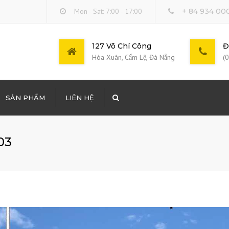
Mon - Sat: 7:00 - 17:00
+ 84 934 00
127 Võ Chí Công
Đ
Hòa Xuân, Cẩm Lệ, Đà Nẵng
(
SẢN PHẨM
LIÊN HỆ
Search
DỰNG LONG BINH
03
ÔNG THƯƠNG PHẨM
 DOANH BÁN LẺ XĂNG
THUÊ COOPHA, DÀN
 XE CƠ GIỚI…
LẤP MẶT BẰNG TẠI