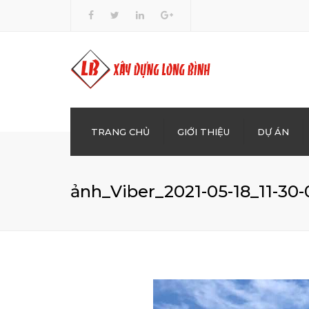
TRANG CHỦ
GIỚI THIỆU
DỰ ÁN
XÂY 
ảnh_Viber_2021-05-18_11-30-
BÊ T
KINH
DẦU
CHO 
GIÁO,
SAN 