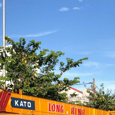
à Nẵng
G TRÍ NỘI NGOẠI
 CÔNG TRÌNH
Terrazzo