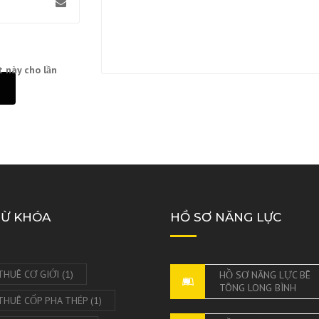
t này cho lần
TỪ KHÓA
HỒ SƠ NĂNG LỰC
THUÊ CƠ GIỚI
(1)
HỒ SƠ NĂNG LỰC BÊ
TÔNG LONG BÌNH
THUÊ CỐP PHA THÉP
(1)