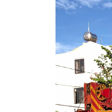
TP Đ
TRAN
THẤT
Gạch 