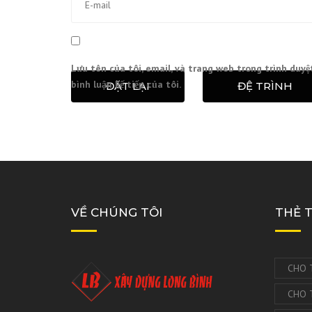
Lưu tên của tôi, email, và trang web trong trình duyệ
bình luận kế tiếp của tôi.
ĐẶT LẠI
ĐỆ TRÌNH
VỀ CHÚNG TÔI
THẺ 
CHO 
CHO 