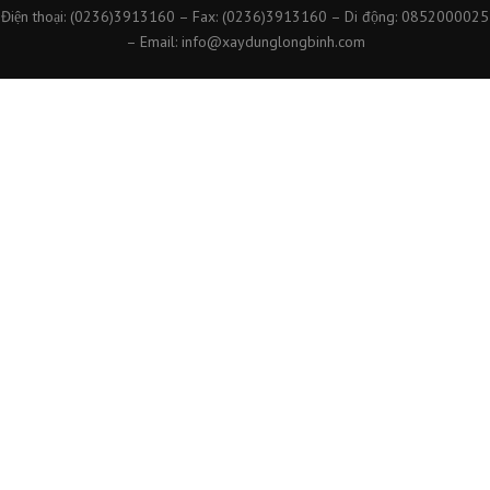
Điện thoại: (0236)3913160 – Fax: (0236)3913160 – Di động: 0852000025
– Email: info@xaydunglongbinh.com