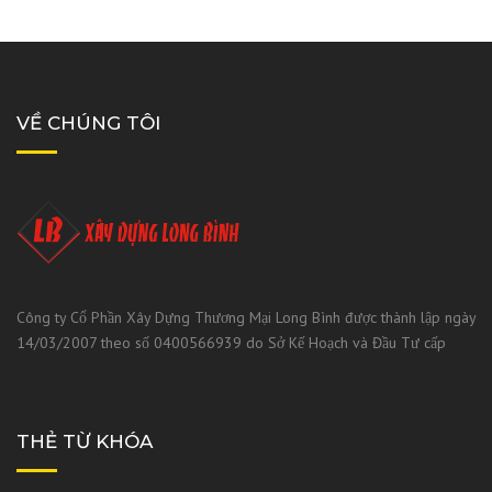
VỀ CHÚNG TÔI
Công ty Cổ Phần Xây Dựng Thương Mại Long Bình được thành lập ngày
14/03/2007 theo số 0400566939 do Sở Kế Hoạch và Đầu Tư cấp
THẺ TỪ KHÓA