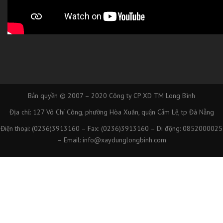
Bản quyền © 2007 – 2020
Công ty CP XD TM Long Bình
Địa chỉ: 127 Võ Chí Công, phường Hòa Xuân, quận Cẩm Lệ, tp Đà Nẵng
Điện thoại: (0236)3913160 – Fax: (0236)3913160 – Di động: 0852000025
– Email: info@xaydunglongbinh.com