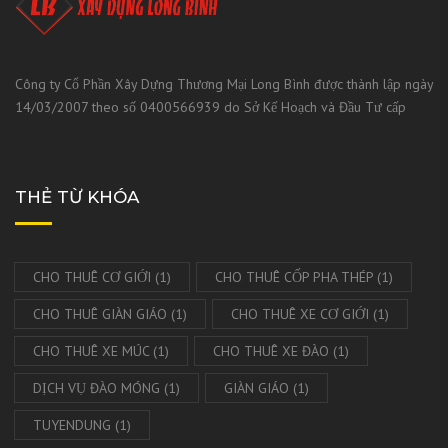
Công ty Cổ Phần Xây Dựng Thương Mại Long Bình được thành lập ngày
14/03/2007 theo số 0400566939 do Sở Kế Hoạch và Đầu Tư cấp
THẺ TỪ KHÓA
CHO THUÊ CƠ GIỚI
(1)
CHO THUÊ CỐP PHA THÉP
(1)
CHO THUÊ GIÀN GIÁO
(1)
CHO THUÊ XE CƠ GIỚI
(1)
CHO THUÊ XE MÚC
(1)
CHO THUÊ XE ĐÀO
(1)
DỊCH VỤ ĐÀO MÓNG
(1)
GIÀN GIÁO
(1)
TUYENDUNG
(1)