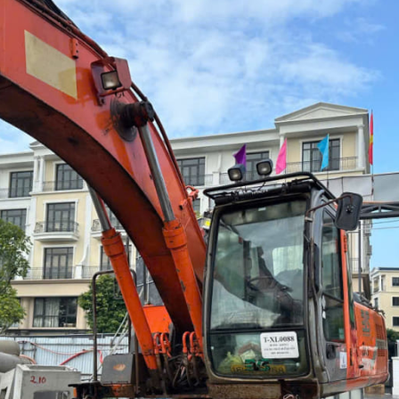
à Nẵng
G TRÍ NỘI NGOẠI
 CÔNG TRÌNH
Terrazzo