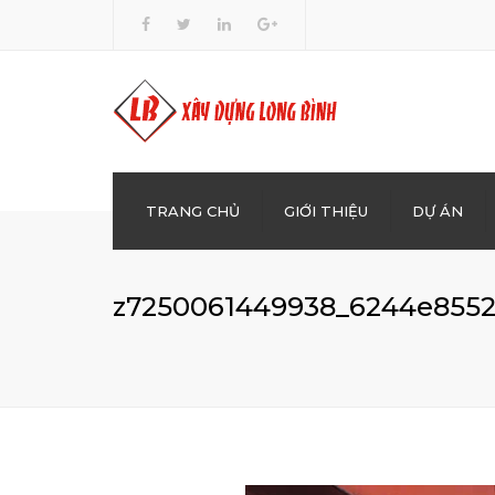
TRANG CHỦ
GIỚI THIỆU
DỰ ÁN
XÂY 
z7250061449938_6244e855
BÊ T
KINH
DẦU
CHO 
GIÁO,
SAN 