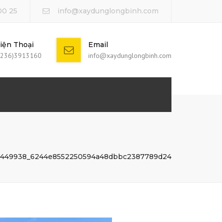
00 25
info@xaydunglongbinh.com
iện Thoại
Email
0236)3913160
info@xaydunglongbinh.com
1449938_6244e8552250594a48dbbc2387789d24