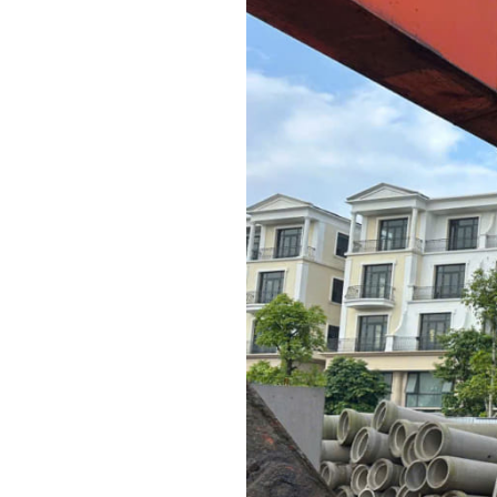
TP Đ
TRAN
THẤT
Gạch 