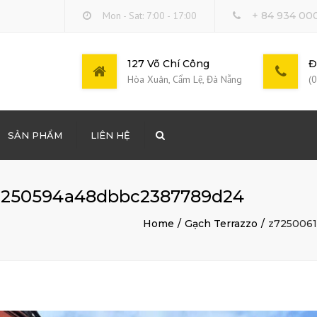
Mon - Sat: 7:00 - 17:00
+ 84 934 00
127 Võ Chí Công
Đ
Hòa Xuân, Cẩm Lệ, Đà Nẵng
(
SẢN PHẨM
LIÊN HỆ
Search
DỰNG LONG BINH
2250594a48dbbc2387789d24
ÔNG THƯƠNG PHẨM
Home
Gạch Terrazzo
z725006
 DOANH BÁN LẺ XĂNG
THUÊ COOPHA, DÀN
 XE CƠ GIỚI…
LẤP MẶT BẰNG TẠI