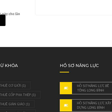
t này cho lần
TỪ KHÓA
HỒ SƠ NĂNG LỰC
THUÊ CƠ GIỚI
(1)
HỒ SƠ NĂNG LỰC BÊ
TÔNG LONG BÌNH
THUÊ CỐP PHA THÉP
(1)
HỒ SƠ NĂNG LỰC XÂY
THUÊ GIÀN GIÁO
(1)
DỰNG LONG BÌNH