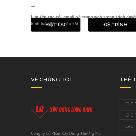
Lưu tên của tôi, email, và trang web trong trình duyệ
bình luận kế tiếp của tôi.
ĐẶT LẠI
ĐỆ TRÌNH
VỀ CHÚNG TÔI
THẺ 
CHO 
CHO 
CHO 
Công ty Cổ Phần Xây Dựng Thương Mại