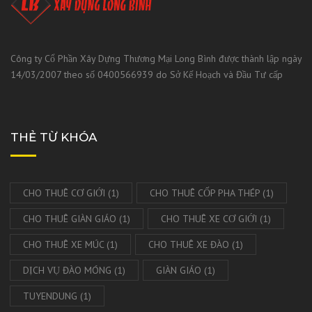
Công ty Cổ Phần Xây Dựng Thương Mại Long Bình được thành lập ngày
14/03/2007 theo số 0400566939 do Sở Kế Hoạch và Đầu Tư cấp
THẺ TỪ KHÓA
CHO THUÊ CƠ GIỚI
(1)
CHO THUÊ CỐP PHA THÉP
(1)
CHO THUÊ GIÀN GIÁO
(1)
CHO THUÊ XE CƠ GIỚI
(1)
CHO THUÊ XE MÚC
(1)
CHO THUÊ XE ĐÀO
(1)
DỊCH VỤ ĐÀO MÓNG
(1)
GIÀN GIÁO
(1)
TUYENDUNG
(1)