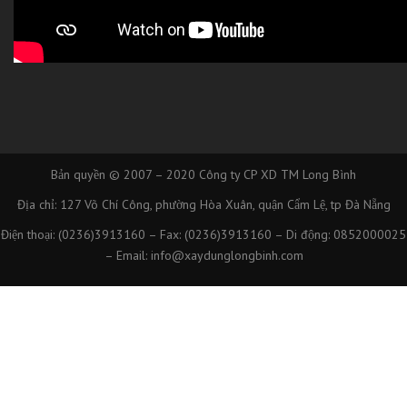
Bản quyền © 2007 – 2020
Công ty CP XD TM Long Bình
Địa chỉ: 127 Võ Chí Công, phường Hòa Xuân, quận Cẩm Lệ, tp Đà Nẵng
Điện thoại: (0236)3913160 – Fax: (0236)3913160 – Di động: 0852000025
– Email: info@xaydunglongbinh.com