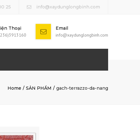
00 25
info@xaydunglongbinh.com
iện Thoại
Email
0236)3913160
info@xaydunglongbinh.com
Home
SẢN PHẨM
gach-terrazzo-da-nang