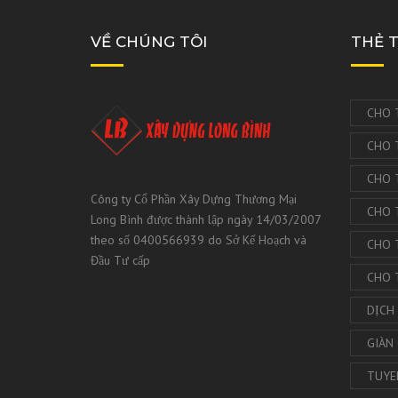
VỀ CHÚNG TÔI
THẺ 
CHO 
CHO 
CHO 
Công ty Cổ Phần Xây Dựng Thương Mại
CHO 
Long Bình được thành lập ngày 14/03/2007
theo số 0400566939 do Sở Kế Hoạch và
CHO 
Đầu Tư cấp
CHO 
DỊCH
GIÀN
TUYE