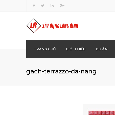
TRANG CHỦ
GIỚI THIỆU
DỰ ÁN
XÂY 
gach-terrazzo-da-nang
BÊ T
KINH
DẦU
CHO 
GIÁO,
SAN 