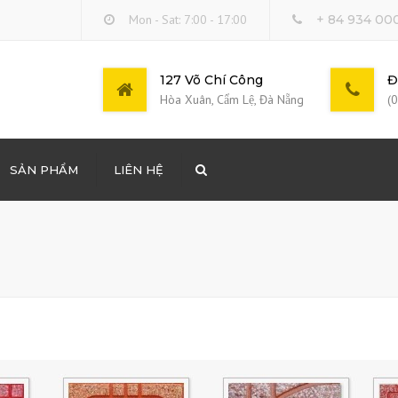
Mon - Sat: 7:00 - 17:00
+ 84 934 00
127 Võ Chí Công
Đ
Hòa Xuân, Cẩm Lệ, Đà Nẵng
(
SẢN PHẨM
LIÊN HỆ
Search
DỰNG LONG BINH
ÔNG THƯƠNG PHẨM
 DOANH BÁN LẺ XĂNG
THUÊ COOPHA, DÀN
 XE CƠ GIỚI…
LẤP MẶT BẰNG TẠI