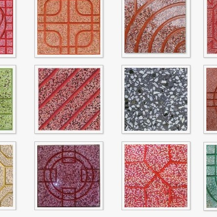
à Nẵng
G TRÍ NỘI NGOẠI
 CÔNG TRÌNH
Terrazzo