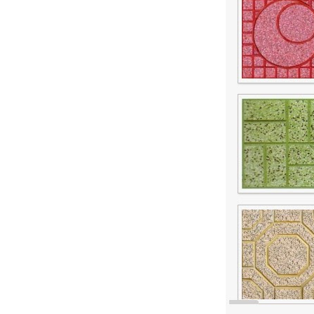
TP Đ
TRAN
THẤT
Gạch 