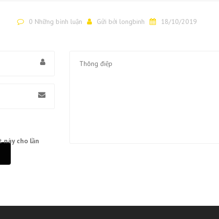
0 Những bình luận
Gửi bởi
longbinh
18/10/2019
t này cho lần