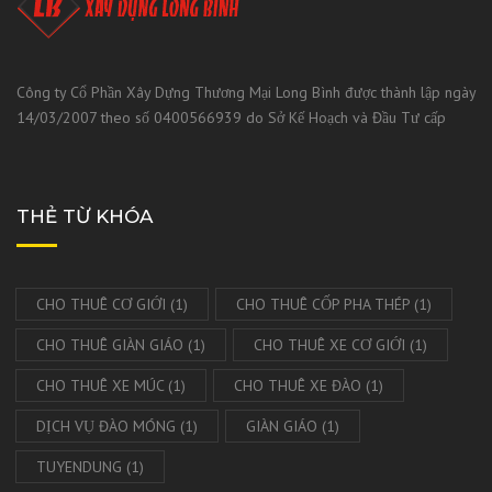
Công ty Cổ Phần Xây Dựng Thương Mại Long Bình được thành lập ngày
14/03/2007 theo số 0400566939 do Sở Kế Hoạch và Đầu Tư cấp
THẺ TỪ KHÓA
CHO THUÊ CƠ GIỚI
(1)
CHO THUÊ CỐP PHA THÉP
(1)
CHO THUÊ GIÀN GIÁO
(1)
CHO THUÊ XE CƠ GIỚI
(1)
CHO THUÊ XE MÚC
(1)
CHO THUÊ XE ĐÀO
(1)
DỊCH VỤ ĐÀO MÓNG
(1)
GIÀN GIÁO
(1)
TUYENDUNG
(1)