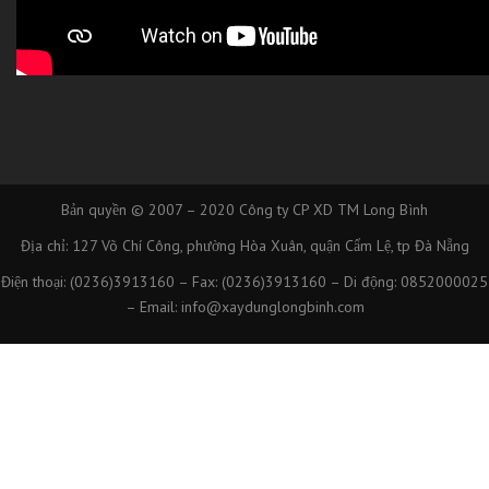
Bản quyền © 2007 – 2020
Công ty CP XD TM Long Bình
Địa chỉ: 127 Võ Chí Công, phường Hòa Xuân, quận Cẩm Lệ, tp Đà Nẵng
Điện thoại: (0236)3913160 – Fax: (0236)3913160 – Di động: 0852000025
– Email: info@xaydunglongbinh.com